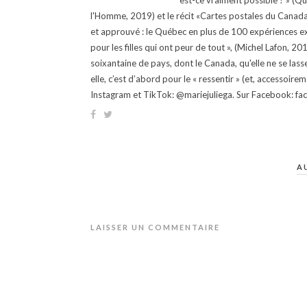
est-ce vraiment possible ? » (Q
l'Homme, 2019) et le récit «Cartes postales du Canada »
et approuvé : le Québec en plus de 100 expériences ex
pour les filles qui ont peur de tout », (Michel Lafon, 2
soixantaine de pays, dont le Canada, qu'elle ne se lass
elle, c’est d’abord pour le « ressentir » (et, accessoire
Instagram et TikTok: @mariejuliega. Sur Facebook: 
A
LAISSER UN COMMENTAIRE