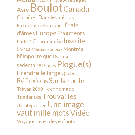
Afrique
Boulot
Canada
Asie
Caraïbes
Dans les médias
États
EnTransit.ca
Entrevues
Europe
d'âmes
Fragments
Insolite
Gourmandise
Futilité
Livres
Montréal
Médias sociaux
N'importe quoi
Nomade
Plogue(s)
sédentaire
Plages
Prendre le large
Québec
Sur la route
Réflexions
Technomade
Taïwan 2008
Trouvailles
Tendances
Une image
Uncategorized
vaut mille mots
Vidéo
Voyager avec des enfants