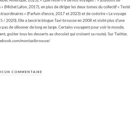
uébec Amérique, 2023), « Que reste-t-il de nos voyages ? » (Éditions de
 (Michel Lafon, 2017), en plus de diriger les deux tomes du collectif « Testé
traordinaires » (Parfum d'encre, 2017 et 2023) et de coécrire « Le voyage
015 / 2020). Elle a lancé le blogue Taxi-brousse en 2008 et visité plus d'une
e pas de sillonner de long en large. Certains voyagent pour voir le monde,
ment, goûter tous les desserts au chocolat qui croisent sa route). Sur Twitter,
facebook.com/montaxibrousse/
UCUN COMMENTAIRE