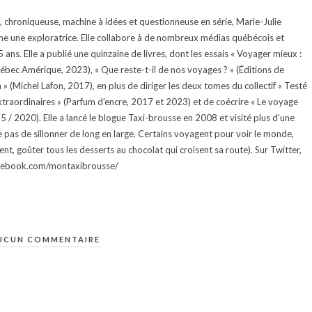
te, chroniqueuse, machine à idées et questionneuse en série, Marie-Julie
e une exploratrice. Elle collabore à de nombreux médias québécois et
ans. Elle a publié une quinzaine de livres, dont les essais « Voyager mieux :
uébec Amérique, 2023), « Que reste-t-il de nos voyages ? » (Éditions de
 (Michel Lafon, 2017), en plus de diriger les deux tomes du collectif « Testé
traordinaires » (Parfum d'encre, 2017 et 2023) et de coécrire « Le voyage
015 / 2020). Elle a lancé le blogue Taxi-brousse en 2008 et visité plus d'une
e pas de sillonner de long en large. Certains voyagent pour voir le monde,
ment, goûter tous les desserts au chocolat qui croisent sa route). Sur Twitter,
facebook.com/montaxibrousse/
UCUN COMMENTAIRE