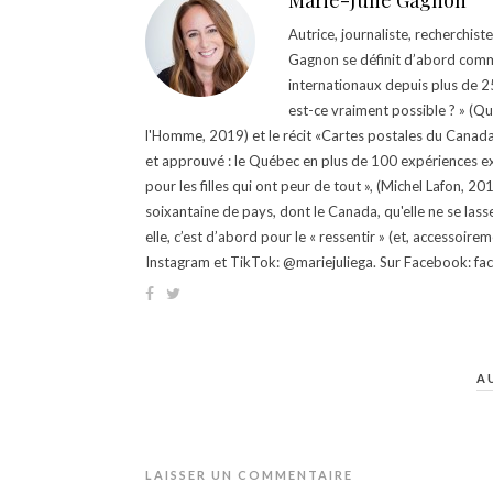
Marie-Julie Gagnon
Autrice, journaliste, recherchis
Gagnon se définit d’abord comm
internationaux depuis plus de 25 
est-ce vraiment possible ? » (Q
l'Homme, 2019) et le récit «Cartes postales du Canada »
et approuvé : le Québec en plus de 100 expériences ex
pour les filles qui ont peur de tout », (Michel Lafon, 2
soixantaine de pays, dont le Canada, qu'elle ne se lass
elle, c’est d’abord pour le « ressentir » (et, accessoire
Instagram et TikTok: @mariejuliega. Sur Facebook: 
A
LAISSER UN COMMENTAIRE