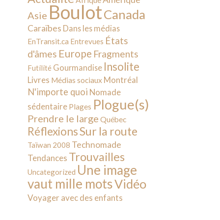
Afrique
Boulot
Canada
Asie
Caraïbes
Dans les médias
États
EnTransit.ca
Entrevues
Europe
d'âmes
Fragments
Insolite
Gourmandise
Futilité
Livres
Montréal
Médias sociaux
N'importe quoi
Nomade
Plogue(s)
sédentaire
Plages
Prendre le large
Québec
Sur la route
Réflexions
Technomade
Taïwan 2008
Trouvailles
Tendances
Une image
Uncategorized
vaut mille mots
Vidéo
Voyager avec des enfants