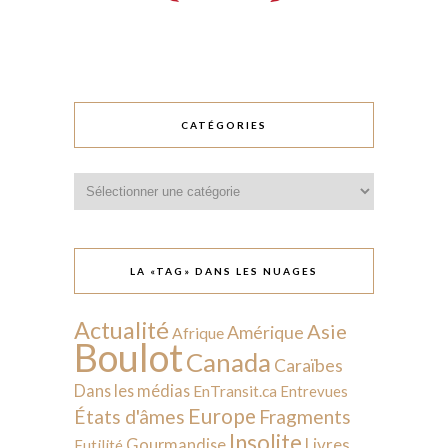
CATÉGORIES
Catégories
LA «TAG» DANS LES NUAGES
Actualité
Asie
Amérique
Afrique
Boulot
Canada
Caraïbes
Dans les médias
EnTransit.ca
Entrevues
Europe
États d'âmes
Fragments
Insolite
Livres
Gourmandise
Futilité