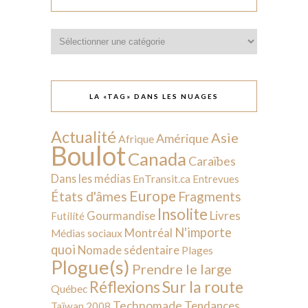
Catégories
LA «TAG» DANS LES NUAGES
Actualité
Asie
Amérique
Afrique
Boulot
Canada
Caraïbes
Dans les médias
EnTransit.ca
Entrevues
Europe
États d'âmes
Fragments
Insolite
Livres
Gourmandise
Futilité
N'importe
Montréal
Médias sociaux
quoi
Nomade sédentaire
Plages
Plogue(s)
Prendre le large
Sur la route
Réflexions
Québec
Technomade
Tendances
Taïwan 2008