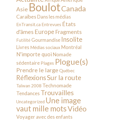
Afrique
Boulot
Canada
Asie
Caraïbes
Dans les médias
États
EnTransit.ca
Entrevues
Europe
d'âmes
Fragments
Insolite
Gourmandise
Futilité
Livres
Montréal
Médias sociaux
N'importe quoi
Nomade
Plogue(s)
sédentaire
Plages
Prendre le large
Québec
Sur la route
Réflexions
Technomade
Taïwan 2008
Trouvailles
Tendances
Une image
Uncategorized
vaut mille mots
Vidéo
Voyager avec des enfants