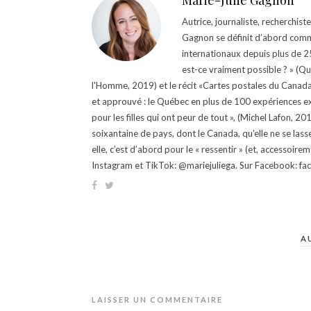
Marie-Julie Gagnon
Autrice, journaliste, recherchis
Gagnon se définit d’abord comm
internationaux depuis plus de 25 
est-ce vraiment possible ? » (Q
l'Homme, 2019) et le récit «Cartes postales du Canada »
et approuvé : le Québec en plus de 100 expériences ex
pour les filles qui ont peur de tout », (Michel Lafon, 2
soixantaine de pays, dont le Canada, qu'elle ne se lass
elle, c’est d’abord pour le « ressentir » (et, accessoire
Instagram et TikTok: @mariejuliega. Sur Facebook: 
A
LAISSER UN COMMENTAIRE