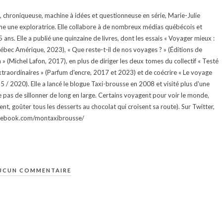
te, chroniqueuse, machine à idées et questionneuse en série, Marie-Julie
e une exploratrice. Elle collabore à de nombreux médias québécois et
ans. Elle a publié une quinzaine de livres, dont les essais « Voyager mieux :
uébec Amérique, 2023), « Que reste-t-il de nos voyages ? » (Éditions de
 (Michel Lafon, 2017), en plus de diriger les deux tomes du collectif « Testé
traordinaires » (Parfum d'encre, 2017 et 2023) et de coécrire « Le voyage
015 / 2020). Elle a lancé le blogue Taxi-brousse en 2008 et visité plus d'une
e pas de sillonner de long en large. Certains voyagent pour voir le monde,
ment, goûter tous les desserts au chocolat qui croisent sa route). Sur Twitter,
facebook.com/montaxibrousse/
UCUN COMMENTAIRE