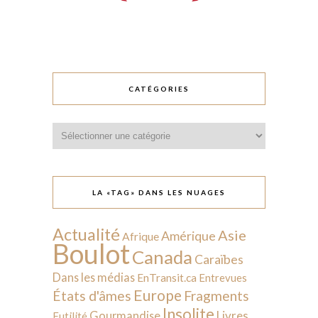
CATÉGORIES
Catégories
LA «TAG» DANS LES NUAGES
Actualité
Asie
Amérique
Afrique
Boulot
Canada
Caraïbes
Dans les médias
EnTransit.ca
Entrevues
Europe
États d'âmes
Fragments
Insolite
Livres
Gourmandise
Futilité