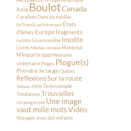
Afrique
Boulot
Canada
Asie
Caraïbes
Dans les médias
États
EnTransit.ca
Entrevues
Europe
d'âmes
Fragments
Insolite
Gourmandise
Futilité
Livres
Montréal
Médias sociaux
N'importe quoi
Nomade
Plogue(s)
sédentaire
Plages
Prendre le large
Québec
Sur la route
Réflexions
Technomade
Taïwan 2008
Trouvailles
Tendances
Une image
Uncategorized
vaut mille mots
Vidéo
Voyager avec des enfants