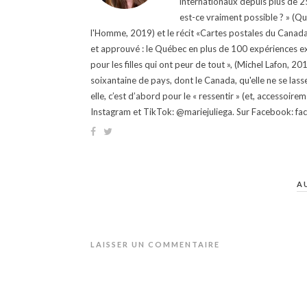
internationaux depuis plus de 25 
est-ce vraiment possible ? » (Q
l'Homme, 2019) et le récit «Cartes postales du Canada »
et approuvé : le Québec en plus de 100 expériences ex
pour les filles qui ont peur de tout », (Michel Lafon, 2
soixantaine de pays, dont le Canada, qu'elle ne se lass
elle, c’est d’abord pour le « ressentir » (et, accessoire
Instagram et TikTok: @mariejuliega. Sur Facebook: 
A
LAISSER UN COMMENTAIRE