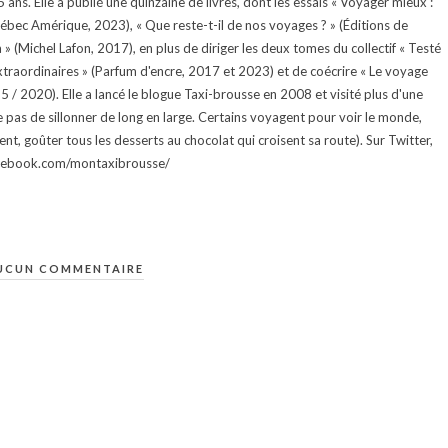
ans. Elle a publié une quinzaine de livres, dont les essais « Voyager mieux :
uébec Amérique, 2023), « Que reste-t-il de nos voyages ? » (Éditions de
 (Michel Lafon, 2017), en plus de diriger les deux tomes du collectif « Testé
traordinaires » (Parfum d'encre, 2017 et 2023) et de coécrire « Le voyage
015 / 2020). Elle a lancé le blogue Taxi-brousse en 2008 et visité plus d'une
e pas de sillonner de long en large. Certains voyagent pour voir le monde,
ment, goûter tous les desserts au chocolat qui croisent sa route). Sur Twitter,
facebook.com/montaxibrousse/
UCUN COMMENTAIRE