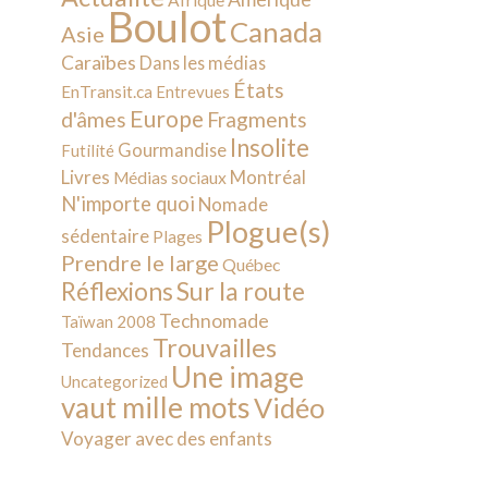
Afrique
Boulot
Canada
Asie
Caraïbes
Dans les médias
États
EnTransit.ca
Entrevues
Europe
d'âmes
Fragments
Insolite
Gourmandise
Futilité
Livres
Montréal
Médias sociaux
N'importe quoi
Nomade
Plogue(s)
sédentaire
Plages
Prendre le large
Québec
Sur la route
Réflexions
Technomade
Taïwan 2008
Trouvailles
Tendances
Une image
Uncategorized
vaut mille mots
Vidéo
Voyager avec des enfants