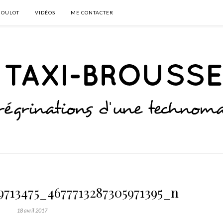
BOULOT
VIDÉOS
ME CONTACTER
9713475_4677713287305971395_n
18 avril 2017