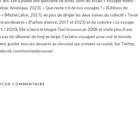
ans. Elle a publié une quinzaine de livres, dont les essais « Voyager mieux :
uébec Amérique, 2023), « Que reste-t-il de nos voyages ? » (Éditions de
 (Michel Lafon, 2017), en plus de diriger les deux tomes du collectif « Testé
traordinaires » (Parfum d'encre, 2017 et 2023) et de coécrire « Le voyage
015 / 2020). Elle a lancé le blogue Taxi-brousse en 2008 et visité plus d'une
e pas de sillonner de long en large. Certains voyagent pour voir le monde,
ment, goûter tous les desserts au chocolat qui croisent sa route). Sur Twitter,
facebook.com/montaxibrousse/
UCUN COMMENTAIRE