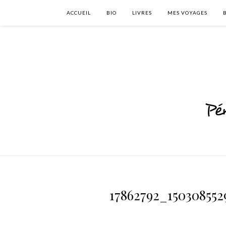
ACCUEIL
BIO
LIVRES
MES VOYAGES
17862792_150308552