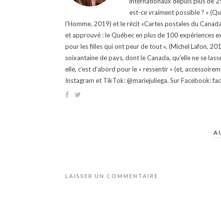
internationaux depuis plus de 25 
est-ce vraiment possible ? » (Q
l'Homme, 2019) et le récit «Cartes postales du Canada »
et approuvé : le Québec en plus de 100 expériences ex
pour les filles qui ont peur de tout », (Michel Lafon, 2
soixantaine de pays, dont le Canada, qu'elle ne se lass
elle, c’est d’abord pour le « ressentir » (et, accessoire
Instagram et TikTok: @mariejuliega. Sur Facebook: 
A
LAISSER UN COMMENTAIRE