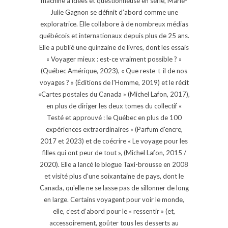
machine à idées et questionneuse en série, Marie-
Julie Gagnon se définit d’abord comme une
exploratrice. Elle collabore à de nombreux médias
québécois et internationaux depuis plus de 25 ans.
Elle a publié une quinzaine de livres, dont les essais
« Voyager mieux : est-ce vraiment possible ? »
(Québec Amérique, 2023), « Que reste-t-il de nos
voyages ? » (Éditions de l'Homme, 2019) et le récit
«Cartes postales du Canada » (Michel Lafon, 2017),
en plus de diriger les deux tomes du collectif «
Testé et approuvé : le Québec en plus de 100
expériences extraordinaires » (Parfum d'encre,
2017 et 2023) et de coécrire « Le voyage pour les
filles qui ont peur de tout », (Michel Lafon, 2015 /
2020). Elle a lancé le blogue Taxi-brousse en 2008
et visité plus d'une soixantaine de pays, dont le
Canada, qu'elle ne se lasse pas de sillonner de long
en large. Certains voyagent pour voir le monde,
elle, c’est d’abord pour le « ressentir » (et,
accessoirement, goûter tous les desserts au