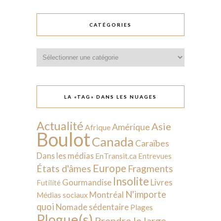
CATÉGORIES
Catégories
LA «TAG» DANS LES NUAGES
Actualité
Asie
Amérique
Afrique
Boulot
Canada
Caraïbes
Dans les médias
EnTransit.ca
Entrevues
Europe
États d'âmes
Fragments
Insolite
Livres
Gourmandise
Futilité
N'importe
Montréal
Médias sociaux
quoi
Nomade sédentaire
Plages
Plogue(s)
Prendre le large