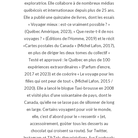
exploratrice. Elle collabore à de nombreux médias
québécois et internationaux depuis plus de 25 ans.
Elle a publié une quinzaine de livres, dont les essais
« Voyager mieux : est-ce vraiment possible ? »
(Québec Amérique, 2023), « Que reste-t-il de nos
voyages ? » (Éditions de l'Homme, 2019) et le récit
«Cartes postales du Canada » (Michel Lafon, 2017),
en plus de diriger les deux tomes du collectif «
Testé et approuvé : le Québec en plus de 100
expériences extraordinaires » (Parfum d'encre,
2017 et 2023) et de coécrire « Le voyage pour les
filles qui ont peur de tout », (Michel Lafon, 2015 /
2020). Elle a lancé le blogue Taxi-brousse en 2008
et visité plus d'une soixantaine de pays, dont le
Canada, qu'elle ne se lasse pas de sillonner de long
en large. Certains voyagent pour voir le monde,
elle, c’est d’abord pour le « ressentir » (et,
accessoirement, goûter tous les desserts au
chocolat qui croisent sa route). Sur Twitter,
Instagram et TikTok: @mariejuliega. Sur Facebook: