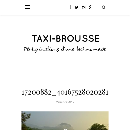
17200882_401675280202810_125
24 mars 2017