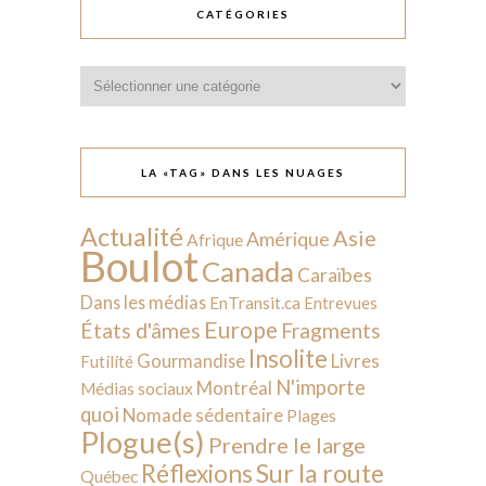
CATÉGORIES
Catégories
LA «TAG» DANS LES NUAGES
Actualité
Asie
Amérique
Afrique
Boulot
Canada
Caraïbes
Dans les médias
EnTransit.ca
Entrevues
Europe
États d'âmes
Fragments
Insolite
Livres
Gourmandise
Futilité
N'importe
Montréal
Médias sociaux
quoi
Nomade sédentaire
Plages
Plogue(s)
Prendre le large
Sur la route
Réflexions
Québec