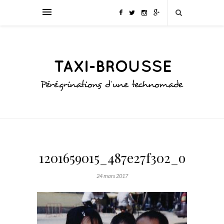
1201659015_487e27f302_o
24 mars 2017