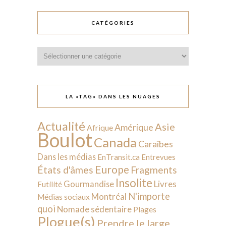
CATÉGORIES
Catégories
LA «TAG» DANS LES NUAGES
Actualité
Asie
Amérique
Afrique
Boulot
Canada
Caraïbes
Dans les médias
EnTransit.ca
Entrevues
Europe
États d'âmes
Fragments
Insolite
Livres
Gourmandise
Futilité
N'importe
Montréal
Médias sociaux
quoi
Nomade sédentaire
Plages
Plogue(s)
Prendre le large