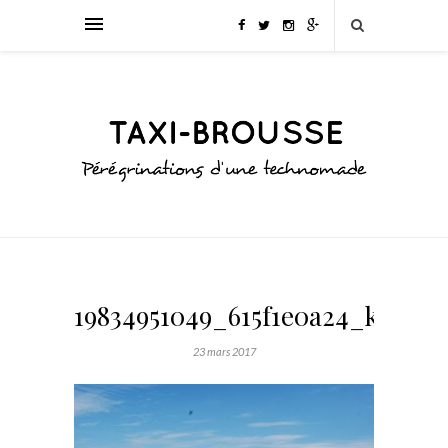
19834951049_615f1e0a24_k
23 mars 2017