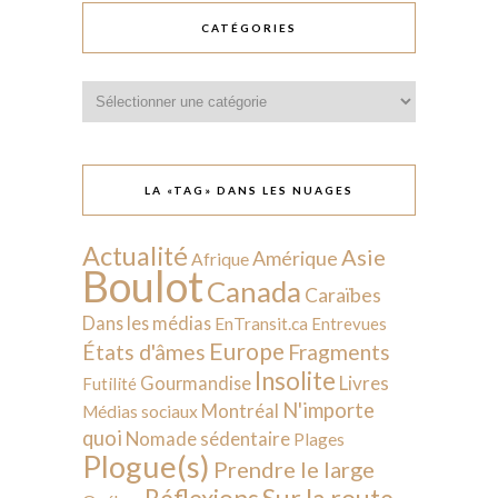
CATÉGORIES
Catégories
LA «TAG» DANS LES NUAGES
Actualité
Asie
Amérique
Afrique
Boulot
Canada
Caraïbes
Dans les médias
EnTransit.ca
Entrevues
Europe
États d'âmes
Fragments
Insolite
Livres
Gourmandise
Futilité
N'importe
Montréal
Médias sociaux
quoi
Nomade sédentaire
Plages
Plogue(s)
Prendre le large
Sur la route