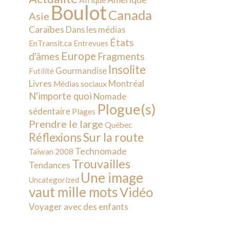
Afrique
Boulot
Canada
Asie
Caraïbes
Dans les médias
États
EnTransit.ca
Entrevues
Europe
d'âmes
Fragments
Insolite
Gourmandise
Futilité
Livres
Montréal
Médias sociaux
N'importe quoi
Nomade
Plogue(s)
sédentaire
Plages
Prendre le large
Québec
Sur la route
Réflexions
Technomade
Taïwan 2008
Trouvailles
Tendances
Une image
Uncategorized
vaut mille mots
Vidéo
Voyager avec des enfants