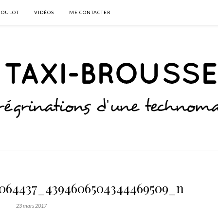
BOULOT
VIDÉOS
ME CONTACTER
2064437_4394606504344469509_n
23 mars 2017