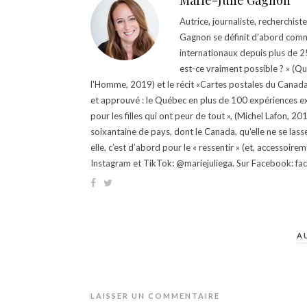
Marie-Julie Gagnon
Autrice, journaliste, recherchis
Gagnon se définit d’abord comm
internationaux depuis plus de 25 
est-ce vraiment possible ? » (Q
l'Homme, 2019) et le récit «Cartes postales du Canada »
et approuvé : le Québec en plus de 100 expériences ex
pour les filles qui ont peur de tout », (Michel Lafon, 2
soixantaine de pays, dont le Canada, qu'elle ne se lass
elle, c’est d’abord pour le « ressentir » (et, accessoire
Instagram et TikTok: @mariejuliega. Sur Facebook: 
A
LAISSER UN COMMENTAIRE