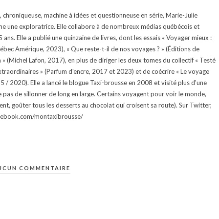
te, chroniqueuse, machine à idées et questionneuse en série, Marie-Julie
e une exploratrice. Elle collabore à de nombreux médias québécois et
ans. Elle a publié une quinzaine de livres, dont les essais « Voyager mieux :
uébec Amérique, 2023), « Que reste-t-il de nos voyages ? » (Éditions de
 (Michel Lafon, 2017), en plus de diriger les deux tomes du collectif « Testé
traordinaires » (Parfum d'encre, 2017 et 2023) et de coécrire « Le voyage
015 / 2020). Elle a lancé le blogue Taxi-brousse en 2008 et visité plus d'une
e pas de sillonner de long en large. Certains voyagent pour voir le monde,
ment, goûter tous les desserts au chocolat qui croisent sa route). Sur Twitter,
facebook.com/montaxibrousse/
UCUN COMMENTAIRE