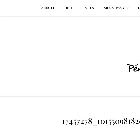
ACCUEIL
BIO
LIVRES
MES VOYAGES
17457278_1015509818