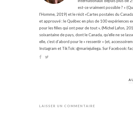
internationaux depuis plus de 25 
est-ce vraiment possible ? » (Q
l'Homme, 2019) et le récit «Cartes postales du Canada »
et approuvé : le Québec en plus de 100 expériences ex
pour les filles qui ont peur de tout », (Michel Lafon, 2
soixantaine de pays, dont le Canada, qu'elle ne se lass
elle, c’est d’abord pour le « ressentir » (et, accessoire
Instagram et TikTok: @mariejuliega. Sur Facebook: 
A
LAISSER UN COMMENTAIRE