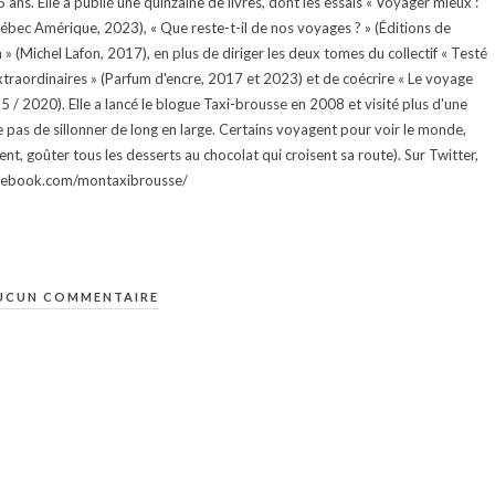
ans. Elle a publié une quinzaine de livres, dont les essais « Voyager mieux :
uébec Amérique, 2023), « Que reste-t-il de nos voyages ? » (Éditions de
 (Michel Lafon, 2017), en plus de diriger les deux tomes du collectif « Testé
traordinaires » (Parfum d'encre, 2017 et 2023) et de coécrire « Le voyage
015 / 2020). Elle a lancé le blogue Taxi-brousse en 2008 et visité plus d'une
e pas de sillonner de long en large. Certains voyagent pour voir le monde,
ment, goûter tous les desserts au chocolat qui croisent sa route). Sur Twitter,
facebook.com/montaxibrousse/
UCUN COMMENTAIRE