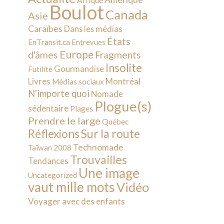
Afrique
Boulot
Canada
Asie
Caraïbes
Dans les médias
États
EnTransit.ca
Entrevues
Europe
d'âmes
Fragments
Insolite
Gourmandise
Futilité
Livres
Montréal
Médias sociaux
N'importe quoi
Nomade
Plogue(s)
sédentaire
Plages
Prendre le large
Québec
Sur la route
Réflexions
Technomade
Taïwan 2008
Trouvailles
Tendances
Une image
Uncategorized
vaut mille mots
Vidéo
Voyager avec des enfants