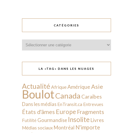
CATÉGORIES
Catégories
LA «TAG» DANS LES NUAGES
Actualité
Asie
Amérique
Afrique
Boulot
Canada
Caraïbes
Dans les médias
EnTransit.ca
Entrevues
Europe
États d'âmes
Fragments
Insolite
Livres
Gourmandise
Futilité
N'importe
Montréal
Médias sociaux