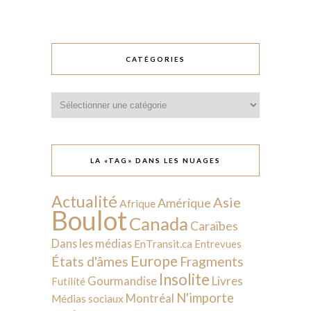
CATÉGORIES
Catégories
LA «TAG» DANS LES NUAGES
Actualité
Asie
Amérique
Afrique
Boulot
Canada
Caraïbes
Dans les médias
EnTransit.ca
Entrevues
Europe
États d'âmes
Fragments
Insolite
Livres
Gourmandise
Futilité
N'importe
Montréal
Médias sociaux