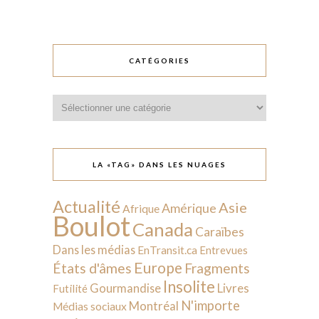
CATÉGORIES
Catégories
LA «TAG» DANS LES NUAGES
Actualité
Asie
Amérique
Afrique
Boulot
Canada
Caraïbes
Dans les médias
EnTransit.ca
Entrevues
Europe
États d'âmes
Fragments
Insolite
Livres
Gourmandise
Futilité
N'importe
Montréal
Médias sociaux