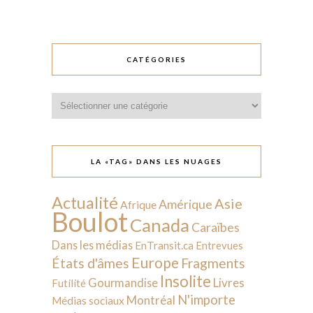
CATÉGORIES
Catégories
LA «TAG» DANS LES NUAGES
Actualité
Asie
Amérique
Afrique
Boulot
Canada
Caraïbes
Dans les médias
EnTransit.ca
Entrevues
Europe
États d'âmes
Fragments
Insolite
Livres
Gourmandise
Futilité
N'importe
Montréal
Médias sociaux