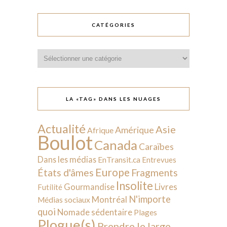
CATÉGORIES
Catégories
LA «TAG» DANS LES NUAGES
Actualité
Asie
Amérique
Afrique
Boulot
Canada
Caraïbes
Dans les médias
EnTransit.ca
Entrevues
Europe
États d'âmes
Fragments
Insolite
Livres
Gourmandise
Futilité
N'importe
Montréal
Médias sociaux
quoi
Nomade sédentaire
Plages
Plogue(s)
Prendre le large