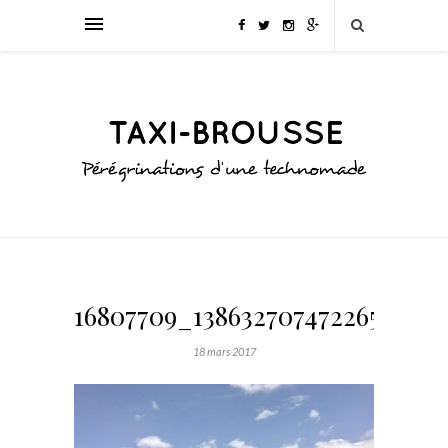
16807709_1386327074722655_526
18 mars 2017