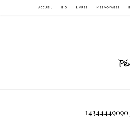
ACCUEIL
BIO
LIVRES
MES VOYAGES
14344449090