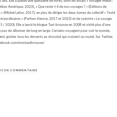
ans. Elle a publié une quinzaine de livres, dont les essais « Voyager mieux :
uébec Amérique, 2023), « Que reste-t-il de nos voyages ? » (Éditions de
 (Michel Lafon, 2017), en plus de diriger les deux tomes du collectif « Testé
traordinaires » (Parfum d'encre, 2017 et 2023) et de coécrire « Le voyage
015 / 2020). Elle a lancé le blogue Taxi-brousse en 2008 et visité plus d'une
e pas de sillonner de long en large. Certains voyagent pour voir le monde,
ment, goûter tous les desserts au chocolat qui croisent sa route). Sur Twitter,
facebook.com/montaxibrousse/
UCUN COMMENTAIRE