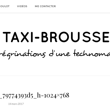
BOULOT
VIDÉOS
ME CONTACTER
_79774393d5_h-1024×768
14 mars 2017