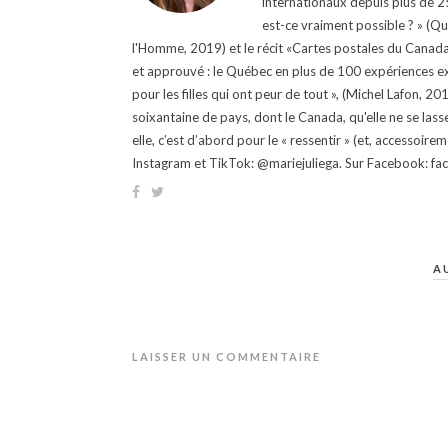
internationaux depuis plus de 25 
est-ce vraiment possible ? » (Q
l'Homme, 2019) et le récit «Cartes postales du Canada »
et approuvé : le Québec en plus de 100 expériences ex
pour les filles qui ont peur de tout », (Michel Lafon, 2
soixantaine de pays, dont le Canada, qu'elle ne se lass
elle, c’est d’abord pour le « ressentir » (et, accessoire
Instagram et TikTok: @mariejuliega. Sur Facebook: 
A
LAISSER UN COMMENTAIRE