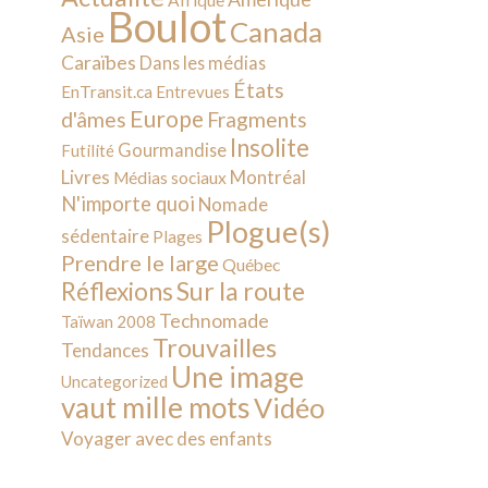
Afrique
Boulot
Canada
Asie
Caraïbes
Dans les médias
États
EnTransit.ca
Entrevues
Europe
d'âmes
Fragments
Insolite
Gourmandise
Futilité
Livres
Montréal
Médias sociaux
N'importe quoi
Nomade
Plogue(s)
sédentaire
Plages
Prendre le large
Québec
Sur la route
Réflexions
Technomade
Taïwan 2008
Trouvailles
Tendances
Une image
Uncategorized
vaut mille mots
Vidéo
Voyager avec des enfants