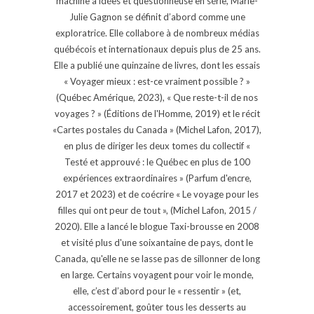
machine à idées et questionneuse en série, Marie-
Julie Gagnon se définit d’abord comme une
exploratrice. Elle collabore à de nombreux médias
québécois et internationaux depuis plus de 25 ans.
Elle a publié une quinzaine de livres, dont les essais
« Voyager mieux : est-ce vraiment possible ? »
(Québec Amérique, 2023), « Que reste-t-il de nos
voyages ? » (Éditions de l'Homme, 2019) et le récit
«Cartes postales du Canada » (Michel Lafon, 2017),
en plus de diriger les deux tomes du collectif «
Testé et approuvé : le Québec en plus de 100
expériences extraordinaires » (Parfum d'encre,
2017 et 2023) et de coécrire « Le voyage pour les
filles qui ont peur de tout », (Michel Lafon, 2015 /
2020). Elle a lancé le blogue Taxi-brousse en 2008
et visité plus d'une soixantaine de pays, dont le
Canada, qu'elle ne se lasse pas de sillonner de long
en large. Certains voyagent pour voir le monde,
elle, c’est d’abord pour le « ressentir » (et,
accessoirement, goûter tous les desserts au