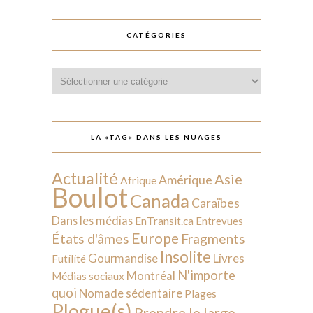
CATÉGORIES
Catégories
LA «TAG» DANS LES NUAGES
Actualité
Asie
Amérique
Afrique
Boulot
Canada
Caraïbes
Dans les médias
EnTransit.ca
Entrevues
Europe
États d'âmes
Fragments
Insolite
Livres
Gourmandise
Futilité
N'importe
Montréal
Médias sociaux
quoi
Nomade sédentaire
Plages
Plogue(s)
Prendre le large