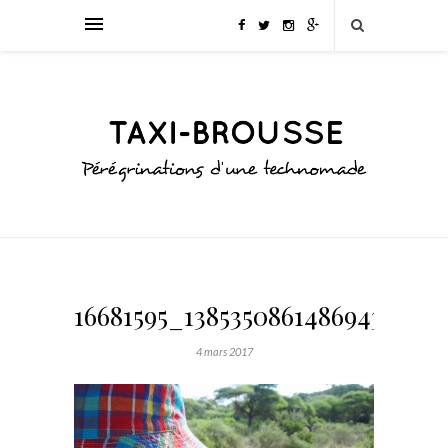
16681595_1385350861486943_174
4 mars 2017