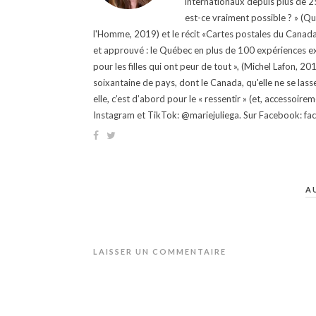
internationaux depuis plus de 25 
est-ce vraiment possible ? » (Q
l'Homme, 2019) et le récit «Cartes postales du Canada »
et approuvé : le Québec en plus de 100 expériences ex
pour les filles qui ont peur de tout », (Michel Lafon, 2
soixantaine de pays, dont le Canada, qu'elle ne se lass
elle, c’est d’abord pour le « ressentir » (et, accessoire
Instagram et TikTok: @mariejuliega. Sur Facebook: 
A
LAISSER UN COMMENTAIRE