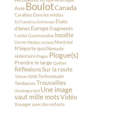
Afrique
Boulot
Canada
Asie
Caraïbes
Dans les médias
États
EnTransit.ca
Entrevues
Europe
d'âmes
Fragments
Insolite
Gourmandise
Futilité
Livres
Montréal
Médias sociaux
N'importe quoi
Nomade
Plogue(s)
sédentaire
Plages
Prendre le large
Québec
Sur la route
Réflexions
Technomade
Taïwan 2008
Trouvailles
Tendances
Une image
Uncategorized
vaut mille mots
Vidéo
Voyager avec des enfants