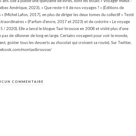
ans. Elle a publié une quinzaine de livres, dont les essais « Voyager mieux :
uébec Amérique, 2023), « Que reste-t-il de nos voyages ? » (Éditions de
 (Michel Lafon, 2017), en plus de diriger les deux tomes du collectif « Testé
traordinaires » (Parfum d'encre, 2017 et 2023) et de coécrire « Le voyage
015 / 2020). Elle a lancé le blogue Taxi-brousse en 2008 et visité plus d'une
e pas de sillonner de long en large. Certains voyagent pour voir le monde,
ment, goûter tous les desserts au chocolat qui croisent sa route). Sur Twitter,
facebook.com/montaxibrousse/
UCUN COMMENTAIRE