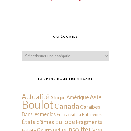
CATÉGORIES
Catégories
LA «TAG» DANS LES NUAGES
Actualité
Asie
Amérique
Afrique
Boulot
Canada
Caraïbes
Dans les médias
EnTransit.ca
Entrevues
Europe
États d'âmes
Fragments
Insolite
Livres
Gourmandise
Futilité