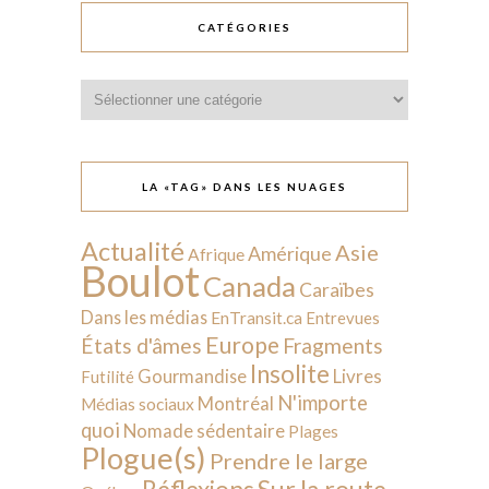
CATÉGORIES
Catégories
LA «TAG» DANS LES NUAGES
Actualité
Asie
Amérique
Afrique
Boulot
Canada
Caraïbes
Dans les médias
EnTransit.ca
Entrevues
Europe
États d'âmes
Fragments
Insolite
Livres
Gourmandise
Futilité
N'importe
Montréal
Médias sociaux
quoi
Nomade sédentaire
Plages
Plogue(s)
Prendre le large
Sur la route