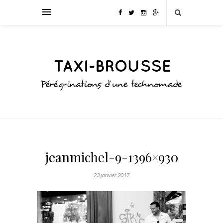
jeanmichel-9-1396×930
23 janvier 2017