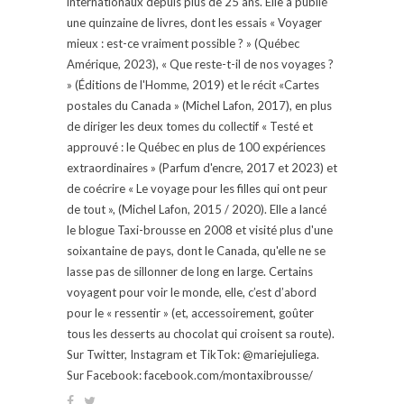
internationaux depuis plus de 25 ans. Elle a publié
une quinzaine de livres, dont les essais « Voyager
mieux : est-ce vraiment possible ? » (Québec
Amérique, 2023), « Que reste-t-il de nos voyages ?
» (Éditions de l'Homme, 2019) et le récit «Cartes
postales du Canada » (Michel Lafon, 2017), en plus
de diriger les deux tomes du collectif « Testé et
approuvé : le Québec en plus de 100 expériences
extraordinaires » (Parfum d'encre, 2017 et 2023) et
de coécrire « Le voyage pour les filles qui ont peur
de tout », (Michel Lafon, 2015 / 2020). Elle a lancé
le blogue Taxi-brousse en 2008 et visité plus d'une
soixantaine de pays, dont le Canada, qu'elle ne se
lasse pas de sillonner de long en large. Certains
voyagent pour voir le monde, elle, c’est d’abord
pour le « ressentir » (et, accessoirement, goûter
tous les desserts au chocolat qui croisent sa route).
Sur Twitter, Instagram et TikTok: @mariejuliega.
Sur Facebook: facebook.com/montaxibrousse/