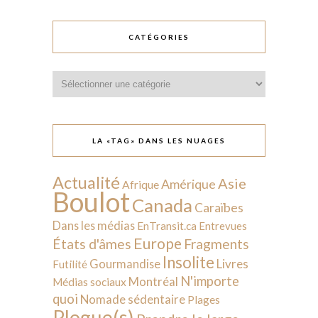
CATÉGORIES
Catégories
LA «TAG» DANS LES NUAGES
Actualité
Asie
Amérique
Afrique
Boulot
Canada
Caraïbes
Dans les médias
EnTransit.ca
Entrevues
Europe
États d'âmes
Fragments
Insolite
Livres
Gourmandise
Futilité
N'importe
Montréal
Médias sociaux
quoi
Nomade sédentaire
Plages
Plogue(s)