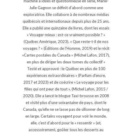
machine à idées et questionneuse en série, Marie-
Julie Gagnon se définit d’abord comme une
exploratrice. Elle collabore à de nombreux médias
québécois et internationaux depuis plus de 25 ans.
Elle a publié une quinzaine de livres, dont les essais
« Voyager mieux : est-ce vraiment possible ? »
(Québec Amérique, 2023), « Que reste-t-il de nos
voyages ? » (Éditions de l'Homme, 2019) et le récit
«Cartes postales du Canada » (Michel Lafon, 2017),
en plus de diriger les deux tomes du collectif «
Testé et approuvé : le Québec en plus de 100
expériences extraordinaires » (Parfum d'encre,
2017 et 2023) et de coécrire « Le voyage pour les
filles qui ont peur de tout », (Michel Lafon, 2015 /
2020). Elle a lancé le blogue Taxi-brousse en 2008
et visité plus d'une soixantaine de pays, dont le
Canada, qu'elle ne se lasse pas de sillonner de long
en large. Certains voyagent pour voir le monde,
elle, c’est d’abord pour le « ressentir » (et,
accessoirement, goûter tous les desserts au