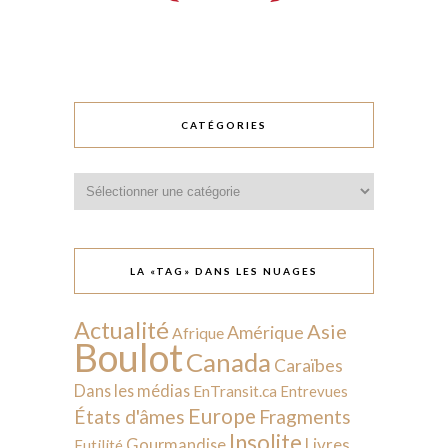
CATÉGORIES
Catégories
LA «TAG» DANS LES NUAGES
Actualité
Asie
Amérique
Afrique
Boulot
Canada
Caraïbes
Dans les médias
EnTransit.ca
Entrevues
Europe
États d'âmes
Fragments
Insolite
Livres
Gourmandise
Futilité