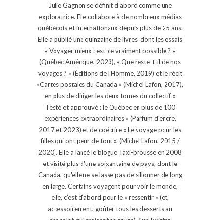
Julie Gagnon se définit d’abord comme une
exploratrice. Elle collabore à de nombreux médias
québécois et internationaux depuis plus de 25 ans.
Elle a publié une quinzaine de livres, dont les essais
« Voyager mieux : est-ce vraiment possible ? »
(Québec Amérique, 2023), « Que reste-t-il de nos
voyages ? » (Éditions de l'Homme, 2019) et le récit
«Cartes postales du Canada » (Michel Lafon, 2017),
en plus de diriger les deux tomes du collectif «
Testé et approuvé : le Québec en plus de 100
expériences extraordinaires » (Parfum d'encre,
2017 et 2023) et de coécrire « Le voyage pour les
filles qui ont peur de tout », (Michel Lafon, 2015 /
2020). Elle a lancé le blogue Taxi-brousse en 2008
et visité plus d'une soixantaine de pays, dont le
Canada, qu'elle ne se lasse pas de sillonner de long
en large. Certains voyagent pour voir le monde,
elle, c’est d’abord pour le « ressentir » (et,
accessoirement, goûter tous les desserts au
chocolat qui croisent sa route). Sur Twitter,