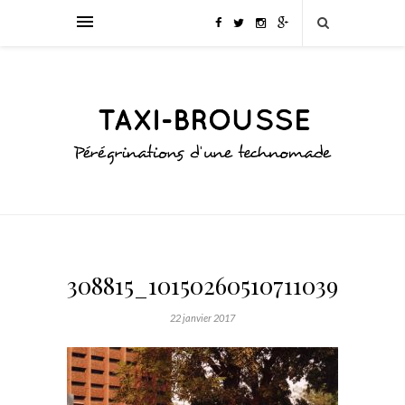
308815_10150260510711039_7674
22 janvier 2017