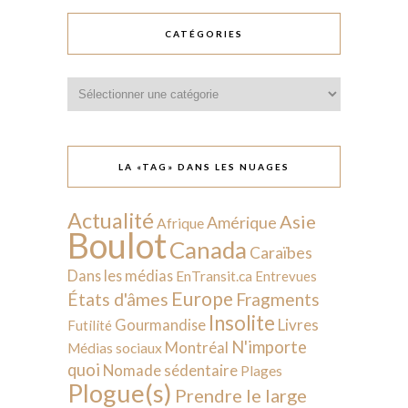
CATÉGORIES
Catégories
LA «TAG» DANS LES NUAGES
Actualité
Asie
Amérique
Afrique
Boulot
Canada
Caraïbes
Dans les médias
EnTransit.ca
Entrevues
Europe
États d'âmes
Fragments
Insolite
Livres
Gourmandise
Futilité
N'importe
Montréal
Médias sociaux
quoi
Nomade sédentaire
Plages
Plogue(s)
Prendre le large