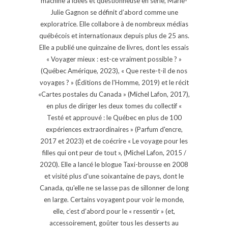
machine à idées et questionneuse en série, Marie-
Julie Gagnon se définit d’abord comme une
exploratrice. Elle collabore à de nombreux médias
québécois et internationaux depuis plus de 25 ans.
Elle a publié une quinzaine de livres, dont les essais
« Voyager mieux : est-ce vraiment possible ? »
(Québec Amérique, 2023), « Que reste-t-il de nos
voyages ? » (Éditions de l'Homme, 2019) et le récit
«Cartes postales du Canada » (Michel Lafon, 2017),
en plus de diriger les deux tomes du collectif «
Testé et approuvé : le Québec en plus de 100
expériences extraordinaires » (Parfum d'encre,
2017 et 2023) et de coécrire « Le voyage pour les
filles qui ont peur de tout », (Michel Lafon, 2015 /
2020). Elle a lancé le blogue Taxi-brousse en 2008
et visité plus d'une soixantaine de pays, dont le
Canada, qu'elle ne se lasse pas de sillonner de long
en large. Certains voyagent pour voir le monde,
elle, c’est d’abord pour le « ressentir » (et,
accessoirement, goûter tous les desserts au