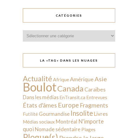
CATÉGORIES
Catégories
LA «TAG» DANS LES NUAGES
Actualité
Asie
Amérique
Afrique
Boulot
Canada
Caraïbes
Dans les médias
EnTransit.ca
Entrevues
Europe
États d'âmes
Fragments
Insolite
Livres
Gourmandise
Futilité
N'importe
Montréal
Médias sociaux
quoi
Nomade sédentaire
Plages
Plogue(s)
Prendre le large