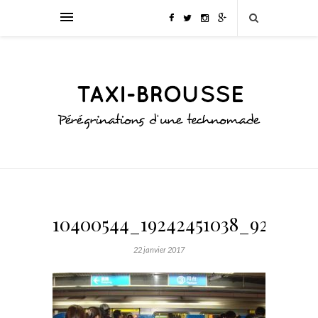
10400544_19242451038_9276_n
22 janvier 2017