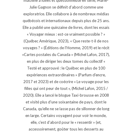
machine à idées et questionneuse en série, Marie-
Julie Gagnon se définit d’abord comme une
exploratrice. Elle collabore à de nombreux médias
québécois et internationaux depuis plus de 25 ans.
Elle a publié une quinzaine de livres, dont les essais
« Voyager mieux : est-ce vraiment possible ? »
(Québec Amérique, 2023), « Que reste-t-il de nos
voyages ? » (Éditions de l'Homme, 2019) et le récit
«Cartes postales du Canada » (Michel Lafon, 2017),
en plus de diriger les deux tomes du collectif «
Testé et approuvé : le Québec en plus de 100
expériences extraordinaires » (Parfum d'encre,
2017 et 2023) et de coécrire « Le voyage pour les
filles qui ont peur de tout », (Michel Lafon, 2015 /
2020). Elle a lancé le blogue Taxi-brousse en 2008
et visité plus d'une soixantaine de pays, dont le
Canada, qu'elle ne se lasse pas de sillonner de long
en large. Certains voyagent pour voir le monde,
elle, c’est d’abord pour le « ressentir » (et,
accessoirement, goûter tous les desserts au