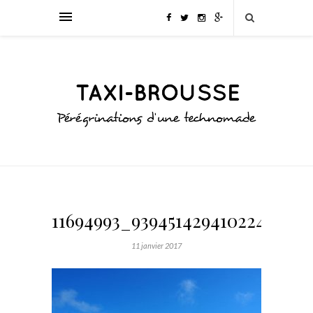
11694993_939451429410224_7126
11 janvier 2017