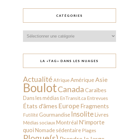
CATÉGORIES
Catégories
LA «TAG» DANS LES NUAGES
Actualité
Asie
Amérique
Afrique
Boulot
Canada
Caraïbes
Dans les médias
EnTransit.ca
Entrevues
Europe
États d'âmes
Fragments
Insolite
Livres
Gourmandise
Futilité
N'importe
Montréal
Médias sociaux
quoi
Nomade sédentaire
Plages
Plogue(s)
Prendre le large