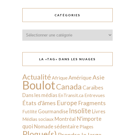
CATÉGORIES
Catégories
LA «TAG» DANS LES NUAGES
Actualité
Asie
Amérique
Afrique
Boulot
Canada
Caraïbes
Dans les médias
EnTransit.ca
Entrevues
Europe
États d'âmes
Fragments
Insolite
Livres
Gourmandise
Futilité
N'importe
Montréal
Médias sociaux
quoi
Nomade sédentaire
Plages
Plogue(s)
Prendre le large