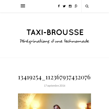
13419254_1123679374320761_962
17 septembre 2016