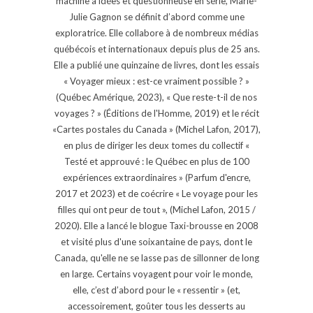
machine à idées et questionneuse en série, Marie-
Julie Gagnon se définit d’abord comme une
exploratrice. Elle collabore à de nombreux médias
québécois et internationaux depuis plus de 25 ans.
Elle a publié une quinzaine de livres, dont les essais
« Voyager mieux : est-ce vraiment possible ? »
(Québec Amérique, 2023), « Que reste-t-il de nos
voyages ? » (Éditions de l'Homme, 2019) et le récit
«Cartes postales du Canada » (Michel Lafon, 2017),
en plus de diriger les deux tomes du collectif «
Testé et approuvé : le Québec en plus de 100
expériences extraordinaires » (Parfum d'encre,
2017 et 2023) et de coécrire « Le voyage pour les
filles qui ont peur de tout », (Michel Lafon, 2015 /
2020). Elle a lancé le blogue Taxi-brousse en 2008
et visité plus d'une soixantaine de pays, dont le
Canada, qu'elle ne se lasse pas de sillonner de long
en large. Certains voyagent pour voir le monde,
elle, c’est d’abord pour le « ressentir » (et,
accessoirement, goûter tous les desserts au