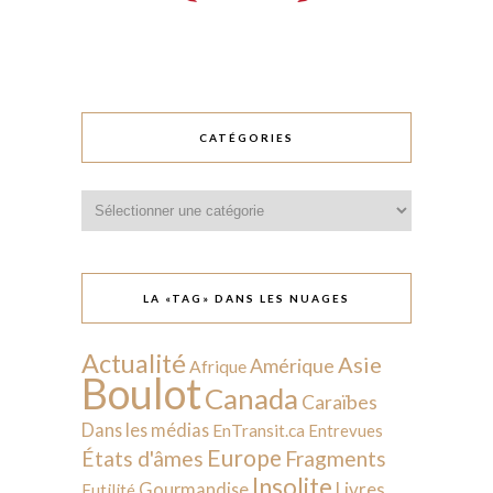
CATÉGORIES
Catégories
LA «TAG» DANS LES NUAGES
Actualité
Asie
Amérique
Afrique
Boulot
Canada
Caraïbes
Dans les médias
EnTransit.ca
Entrevues
Europe
États d'âmes
Fragments
Insolite
Livres
Gourmandise
Futilité