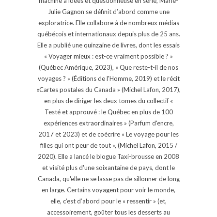
machine à idées et questionneuse en série, Marie-
Julie Gagnon se définit d’abord comme une
exploratrice. Elle collabore à de nombreux médias
québécois et internationaux depuis plus de 25 ans.
Elle a publié une quinzaine de livres, dont les essais
« Voyager mieux : est-ce vraiment possible ? »
(Québec Amérique, 2023), « Que reste-t-il de nos
voyages ? » (Éditions de l'Homme, 2019) et le récit
«Cartes postales du Canada » (Michel Lafon, 2017),
en plus de diriger les deux tomes du collectif «
Testé et approuvé : le Québec en plus de 100
expériences extraordinaires » (Parfum d'encre,
2017 et 2023) et de coécrire « Le voyage pour les
filles qui ont peur de tout », (Michel Lafon, 2015 /
2020). Elle a lancé le blogue Taxi-brousse en 2008
et visité plus d'une soixantaine de pays, dont le
Canada, qu'elle ne se lasse pas de sillonner de long
en large. Certains voyagent pour voir le monde,
elle, c’est d’abord pour le « ressentir » (et,
accessoirement, goûter tous les desserts au