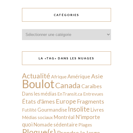
CATÉGORIES
Catégories
LA «TAG» DANS LES NUAGES
Actualité
Asie
Amérique
Afrique
Boulot
Canada
Caraïbes
Dans les médias
EnTransit.ca
Entrevues
Europe
États d'âmes
Fragments
Insolite
Livres
Gourmandise
Futilité
N'importe
Montréal
Médias sociaux
quoi
Nomade sédentaire
Plages
Plogue(s)
Prendre le large