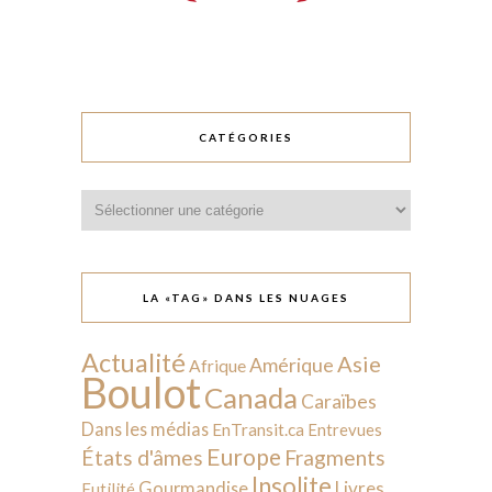
CATÉGORIES
Catégories
LA «TAG» DANS LES NUAGES
Actualité
Asie
Amérique
Afrique
Boulot
Canada
Caraïbes
Dans les médias
EnTransit.ca
Entrevues
Europe
États d'âmes
Fragments
Insolite
Livres
Gourmandise
Futilité