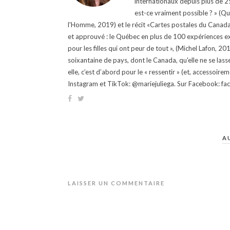
internationaux depuis plus de 25 
est-ce vraiment possible ? » (Q
l'Homme, 2019) et le récit «Cartes postales du Canada »
et approuvé : le Québec en plus de 100 expériences ex
pour les filles qui ont peur de tout », (Michel Lafon, 2
soixantaine de pays, dont le Canada, qu'elle ne se lass
elle, c’est d’abord pour le « ressentir » (et, accessoire
Instagram et TikTok: @mariejuliega. Sur Facebook: 
A
LAISSER UN COMMENTAIRE