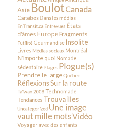
Afrique
Boulot
Canada
Asie
Caraïbes
Dans les médias
États
EnTransit.ca
Entrevues
Europe
d'âmes
Fragments
Insolite
Gourmandise
Futilité
Livres
Montréal
Médias sociaux
N'importe quoi
Nomade
Plogue(s)
sédentaire
Plages
Prendre le large
Québec
Sur la route
Réflexions
Technomade
Taïwan 2008
Trouvailles
Tendances
Une image
Uncategorized
vaut mille mots
Vidéo
Voyager avec des enfants