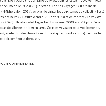
ans. Elle a publié une quinzaine de livres, dont les essais « Voyager mieux :
uébec Amérique, 2023), « Que reste-t-il de nos voyages ? » (Éditions de
 (Michel Lafon, 2017), en plus de diriger les deux tomes du collectif « Testé
traordinaires » (Parfum d'encre, 2017 et 2023) et de coécrire « Le voyage
015 / 2020). Elle a lancé le blogue Taxi-brousse en 2008 et visité plus d'une
e pas de sillonner de long en large. Certains voyagent pour voir le monde,
ment, goûter tous les desserts au chocolat qui croisent sa route). Sur Twitter,
facebook.com/montaxibrousse/
UCUN COMMENTAIRE