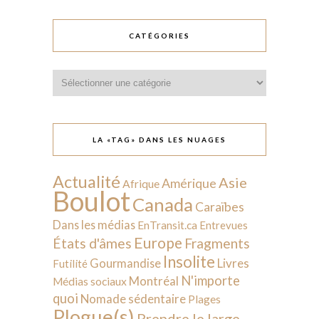
CATÉGORIES
Catégories
LA «TAG» DANS LES NUAGES
Actualité
Asie
Amérique
Afrique
Boulot
Canada
Caraïbes
Dans les médias
EnTransit.ca
Entrevues
Europe
États d'âmes
Fragments
Insolite
Livres
Gourmandise
Futilité
N'importe
Montréal
Médias sociaux
quoi
Nomade sédentaire
Plages
Plogue(s)
Prendre le large