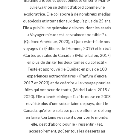
machine à idées et questionneuse en série, Marie-
Julie Gagnon se définit d’abord comme une
exploratrice. Elle collabore à de nombreux médias
québécois et internationaux depuis plus de 25 ans.
Elle a publié une quinzaine de livres, dont les essais
« Voyager mieux : est-ce vraiment possible ? »
(Québec Amérique, 2023), « Que reste-t-il de nos
voyages ? » (Éditions de l'Homme, 2019) et le récit
«Cartes postales du Canada » (Michel Lafon, 2017),
en plus de diriger les deux tomes du collectif «
Testé et approuvé : le Québec en plus de 100
expériences extraordinaires » (Parfum d'encre,
2017 et 2023) et de coécrire « Le voyage pour les
filles qui ont peur de tout », (Michel Lafon, 2015 /
2020). Elle a lancé le blogue Taxi-brousse en 2008
et visité plus d'une soixantaine de pays, dont le
Canada, qu'elle ne se lasse pas de sillonner de long
en large. Certains voyagent pour voir le monde,
elle, c’est d’abord pour le « ressentir » (et,
accessoirement, goûter tous les desserts au