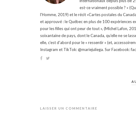
internationaux depuis plus de 25 
est-ce vraiment possible ? » (Q
l'Homme, 2019) et le récit «Cartes postales du Canada »
et approuvé : le Québec en plus de 100 expériences ex
pour les filles qui ont peur de tout », (Michel Lafon, 2
soixantaine de pays, dont le Canada, qu'elle ne se lass
elle, c’est d’abord pour le « ressentir » (et, accessoire
Instagram et TikTok: @mariejuliega. Sur Facebook: 
A
LAISSER UN COMMENTAIRE