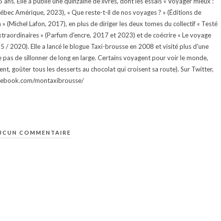
ans. Elle a publié une quinzaine de livres, dont les essais « Voyager mieux :
uébec Amérique, 2023), « Que reste-t-il de nos voyages ? » (Éditions de
 (Michel Lafon, 2017), en plus de diriger les deux tomes du collectif « Testé
traordinaires » (Parfum d'encre, 2017 et 2023) et de coécrire « Le voyage
015 / 2020). Elle a lancé le blogue Taxi-brousse en 2008 et visité plus d'une
e pas de sillonner de long en large. Certains voyagent pour voir le monde,
ment, goûter tous les desserts au chocolat qui croisent sa route). Sur Twitter,
facebook.com/montaxibrousse/
UCUN COMMENTAIRE