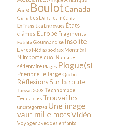
Afrique
Boulot
Canada
Asie
Caraïbes
Dans les médias
États
EnTransit.ca
Entrevues
Europe
d'âmes
Fragments
Insolite
Gourmandise
Futilité
Livres
Montréal
Médias sociaux
N'importe quoi
Nomade
Plogue(s)
sédentaire
Plages
Prendre le large
Québec
Sur la route
Réflexions
Technomade
Taïwan 2008
Trouvailles
Tendances
Une image
Uncategorized
vaut mille mots
Vidéo
Voyager avec des enfants