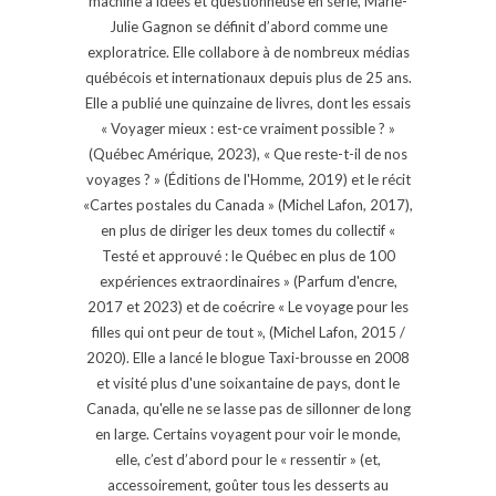
machine à idées et questionneuse en série, Marie-
Julie Gagnon se définit d’abord comme une
exploratrice. Elle collabore à de nombreux médias
québécois et internationaux depuis plus de 25 ans.
Elle a publié une quinzaine de livres, dont les essais
« Voyager mieux : est-ce vraiment possible ? »
(Québec Amérique, 2023), « Que reste-t-il de nos
voyages ? » (Éditions de l'Homme, 2019) et le récit
«Cartes postales du Canada » (Michel Lafon, 2017),
en plus de diriger les deux tomes du collectif «
Testé et approuvé : le Québec en plus de 100
expériences extraordinaires » (Parfum d'encre,
2017 et 2023) et de coécrire « Le voyage pour les
filles qui ont peur de tout », (Michel Lafon, 2015 /
2020). Elle a lancé le blogue Taxi-brousse en 2008
et visité plus d'une soixantaine de pays, dont le
Canada, qu'elle ne se lasse pas de sillonner de long
en large. Certains voyagent pour voir le monde,
elle, c’est d’abord pour le « ressentir » (et,
accessoirement, goûter tous les desserts au