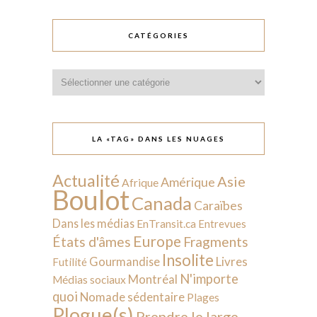
CATÉGORIES
Catégories
LA «TAG» DANS LES NUAGES
Actualité
Asie
Amérique
Afrique
Boulot
Canada
Caraïbes
Dans les médias
EnTransit.ca
Entrevues
Europe
États d'âmes
Fragments
Insolite
Livres
Gourmandise
Futilité
N'importe
Montréal
Médias sociaux
quoi
Nomade sédentaire
Plages
Plogue(s)
Prendre le large