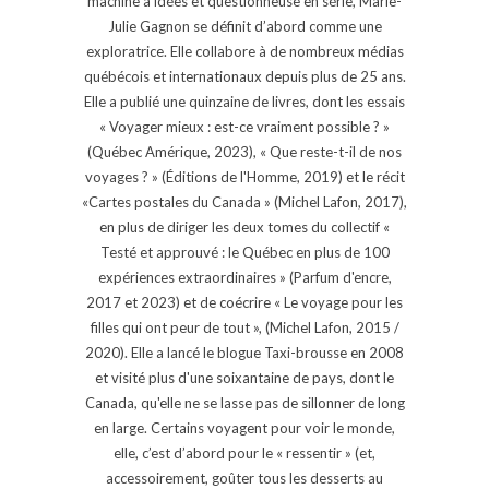
machine à idées et questionneuse en série, Marie-
Julie Gagnon se définit d’abord comme une
exploratrice. Elle collabore à de nombreux médias
québécois et internationaux depuis plus de 25 ans.
Elle a publié une quinzaine de livres, dont les essais
« Voyager mieux : est-ce vraiment possible ? »
(Québec Amérique, 2023), « Que reste-t-il de nos
voyages ? » (Éditions de l'Homme, 2019) et le récit
«Cartes postales du Canada » (Michel Lafon, 2017),
en plus de diriger les deux tomes du collectif «
Testé et approuvé : le Québec en plus de 100
expériences extraordinaires » (Parfum d'encre,
2017 et 2023) et de coécrire « Le voyage pour les
filles qui ont peur de tout », (Michel Lafon, 2015 /
2020). Elle a lancé le blogue Taxi-brousse en 2008
et visité plus d'une soixantaine de pays, dont le
Canada, qu'elle ne se lasse pas de sillonner de long
en large. Certains voyagent pour voir le monde,
elle, c’est d’abord pour le « ressentir » (et,
accessoirement, goûter tous les desserts au