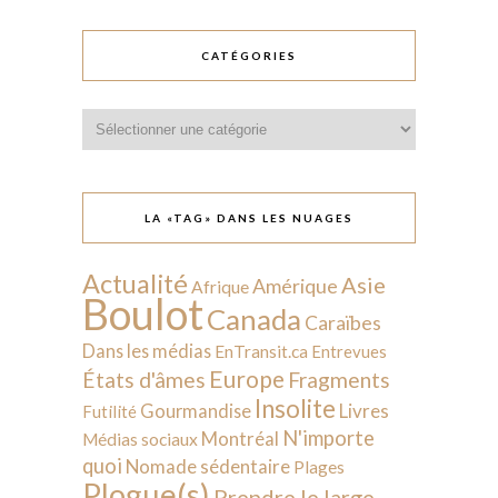
CATÉGORIES
Catégories
LA «TAG» DANS LES NUAGES
Actualité
Asie
Amérique
Afrique
Boulot
Canada
Caraïbes
Dans les médias
EnTransit.ca
Entrevues
Europe
États d'âmes
Fragments
Insolite
Livres
Gourmandise
Futilité
N'importe
Montréal
Médias sociaux
quoi
Nomade sédentaire
Plages
Plogue(s)
Prendre le large