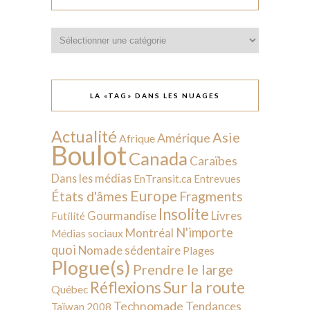
Catégories
LA «TAG» DANS LES NUAGES
Actualité
Asie
Amérique
Afrique
Boulot
Canada
Caraïbes
Dans les médias
EnTransit.ca
Entrevues
Europe
États d'âmes
Fragments
Insolite
Livres
Gourmandise
Futilité
N'importe
Montréal
Médias sociaux
quoi
Nomade sédentaire
Plages
Plogue(s)
Prendre le large
Sur la route
Réflexions
Québec
Technomade
Tendances
Taïwan 2008