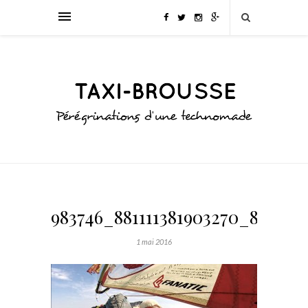
983746_881111381903270_848801
1 mai 2016