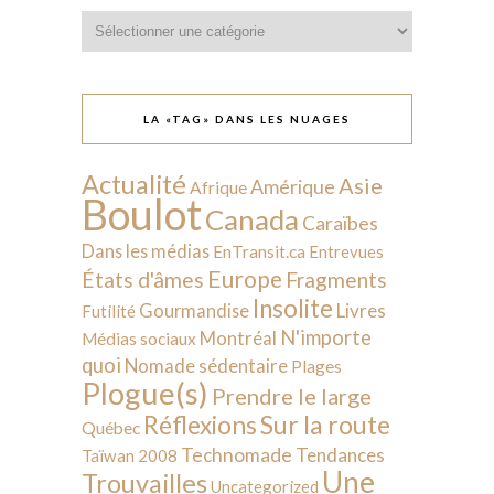
Catégories
LA «TAG» DANS LES NUAGES
Actualité
Asie
Amérique
Afrique
Boulot
Canada
Caraïbes
Dans les médias
EnTransit.ca
Entrevues
Europe
États d'âmes
Fragments
Insolite
Livres
Gourmandise
Futilité
N'importe
Montréal
Médias sociaux
quoi
Nomade sédentaire
Plages
Plogue(s)
Prendre le large
Sur la route
Réflexions
Québec
Technomade
Tendances
Taïwan 2008
Une
Trouvailles
Uncategorized