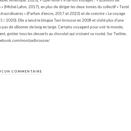
uébec Amérique, 2023), « Que reste-t-il de nos voyages ? » (Éditions de
 (Michel Lafon, 2017), en plus de diriger les deux tomes du collectif « Testé
traordinaires » (Parfum d'encre, 2017 et 2023) et de coécrire « Le voyage
015 / 2020). Elle a lancé le blogue Taxi-brousse en 2008 et visité plus d'une
e pas de sillonner de long en large. Certains voyagent pour voir le monde,
ment, goûter tous les desserts au chocolat qui croisent sa route). Sur Twitter,
facebook.com/montaxibrousse/
UCUN COMMENTAIRE