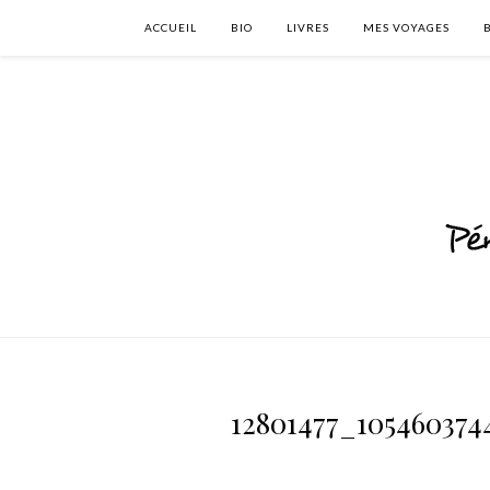
ACCUEIL
BIO
LIVRES
MES VOYAGES
12801477_105460374