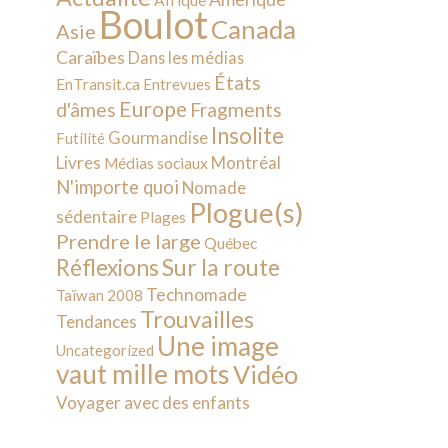
Afrique
Boulot
Canada
Asie
Caraïbes
Dans les médias
États
EnTransit.ca
Entrevues
Europe
d'âmes
Fragments
Insolite
Gourmandise
Futilité
Livres
Montréal
Médias sociaux
N'importe quoi
Nomade
Plogue(s)
sédentaire
Plages
Prendre le large
Québec
Sur la route
Réflexions
Technomade
Taïwan 2008
Trouvailles
Tendances
Une image
Uncategorized
vaut mille mots
Vidéo
Voyager avec des enfants