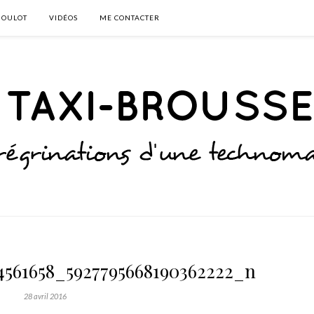
BOULOT
VIDÉOS
ME CONTACTER
4561658_5927795668190362222_n
28 avril 2016