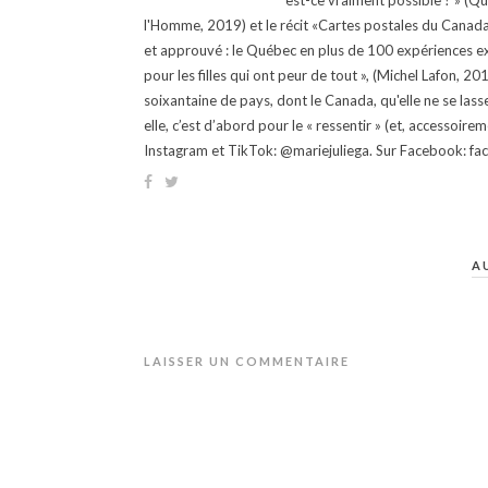
est-ce vraiment possible ? » (Q
l'Homme, 2019) et le récit «Cartes postales du Canada »
et approuvé : le Québec en plus de 100 expériences ex
pour les filles qui ont peur de tout », (Michel Lafon, 2
soixantaine de pays, dont le Canada, qu'elle ne se lass
elle, c’est d’abord pour le « ressentir » (et, accessoire
Instagram et TikTok: @mariejuliega. Sur Facebook: 
A
LAISSER UN COMMENTAIRE