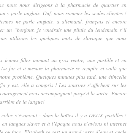
me nous nous dirigeons à la pharmacie de quartier en
’un y parle anglais. Ouf, nous sommes les seules clientes !
ennes ne parle anglais, a allemand, français et encore
r un “bonjour, je voudrais une pilule du lendemain s’il
nous utilisons les quelques mots de slovaque que nous
x jeunes filles mimant un gros ventre, une pastille et en
 Au fur et à mesure la pharmacie se remplie et voilà que
 notre problème. Quelques minutes plus tard, une étincelle
a y est, elle a compris ! Les sourires s’affichent sur les
ncouragement nous accompagnent jusqu’à la sortie. Encore
arrière de la langue!
coloc s’évanouit : dans la boîtes il y a DEUX pastilles !
 en langues slaves et à l’époque nous n’avions ni internet
e ou face, Elizabeth se sert un grand verre d’eau et avale