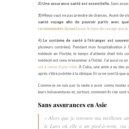
2)
Une assurance santé est essentielle.
Sans assura
3)
Mieux vaut ne pas prendre de chances. Avant de vis
santé voyage afin de pouvoir partir avec q
recommandés (à jour)
pour le type de voyage que je 
4
)
Le système de santé à l’étranger est souvent
plusieurs contrées). Pendant mon hospitalisation à T
médecin en Floride, le temps d’attente était très co
médecin est venu m’examiner à l’hôtel. J’ai aussi vu u
vol à cause d’une otite.
À Cuba, une amie a eu des poi
après s’être pointée à la clinique. Et ce ne sont là qu
Comme je ne suis pas la seule à avoir connu toutes s
leurs mésaventures et, surtout, comment ils s’en sont s
Sans assurances en Asie
« Alors que je retrouve ma meilleure a
le Laos où elle a un pied-à-terre, via