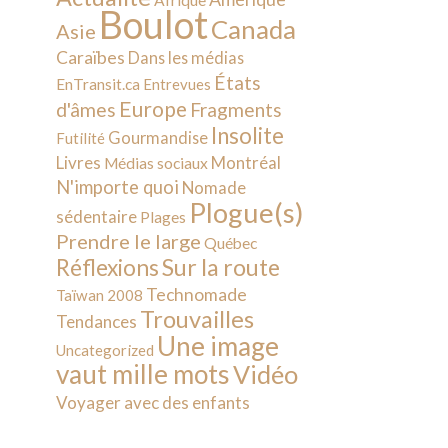
Afrique
Boulot
Canada
Asie
Caraïbes
Dans les médias
États
EnTransit.ca
Entrevues
Europe
d'âmes
Fragments
Insolite
Gourmandise
Futilité
Livres
Montréal
Médias sociaux
N'importe quoi
Nomade
Plogue(s)
sédentaire
Plages
Prendre le large
Québec
Sur la route
Réflexions
Technomade
Taïwan 2008
Trouvailles
Tendances
Une image
Uncategorized
vaut mille mots
Vidéo
Voyager avec des enfants