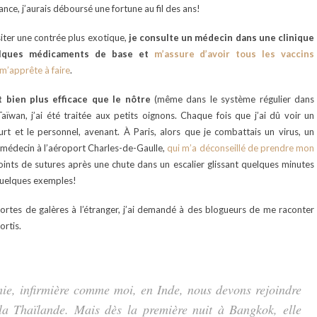
nce, j’aurais déboursé une fortune au fil des ans!
iter une contrée plus exotique,
je consulte un médecin dans une clinique
uelques médicaments de base et
m’assure d’avoir tous les vaccins
m’apprête à faire
.
 bien plus efficace que le nôtre
(même dans le système régulier dans
aïwan, j’ai été traitée aux petits oignons. Chaque fois que j’ai dû voir un
urt et le personnel, avenant. À Paris, alors que je combattais un virus, un
n médecin à l’aéroport Charles-de-Gaulle,
qui m’a déconseillé de prendre mon
nts de sutures après une chute dans un escalier glissant quelques minutes
e quelques exemples!
ortes de galères à l’étranger, j’ai demandé à des blogueurs de me raconter
ortis.
mie, infirmière comme moi, en Inde, nous devons rejoindre
 la Thaïlande. Mais dès la première nuit à Bangkok, elle