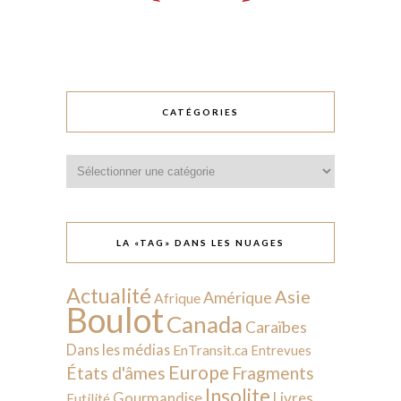
CATÉGORIES
Catégories
LA «TAG» DANS LES NUAGES
Actualité
Asie
Amérique
Afrique
Boulot
Canada
Caraïbes
Dans les médias
EnTransit.ca
Entrevues
Europe
États d'âmes
Fragments
Insolite
Livres
Gourmandise
Futilité