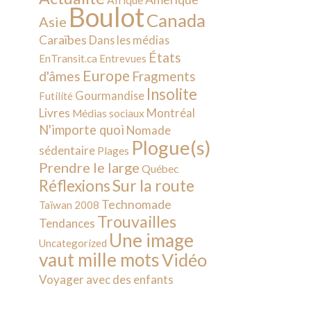
Afrique
Boulot
Canada
Asie
Caraïbes
Dans les médias
États
EnTransit.ca
Entrevues
Europe
d'âmes
Fragments
Insolite
Gourmandise
Futilité
Livres
Montréal
Médias sociaux
N'importe quoi
Nomade
Plogue(s)
sédentaire
Plages
Prendre le large
Québec
Sur la route
Réflexions
Technomade
Taïwan 2008
Trouvailles
Tendances
Une image
Uncategorized
vaut mille mots
Vidéo
Voyager avec des enfants