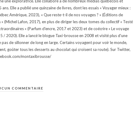
e une exploratrice. Elle collabore à de nombreux médias québécois et
ans. Elle a publié une quinzaine de livres, dont les essais « Voyager mieux :
uébec Amérique, 2023), « Que reste-t-il de nos voyages ? » (Éditions de
 (Michel Lafon, 2017), en plus de diriger les deux tomes du collectif « Testé
traordinaires » (Parfum d'encre, 2017 et 2023) et de coécrire « Le voyage
015 / 2020). Elle a lancé le blogue Taxi-brousse en 2008 et visité plus d'une
e pas de sillonner de long en large. Certains voyagent pour voir le monde,
ment, goûter tous les desserts au chocolat qui croisent sa route). Sur Twitter,
facebook.com/montaxibrousse/
UCUN COMMENTAIRE