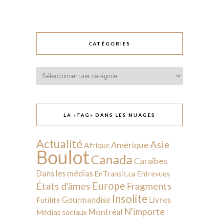
CATÉGORIES
Catégories
LA «TAG» DANS LES NUAGES
Actualité
Asie
Amérique
Afrique
Boulot
Canada
Caraïbes
Dans les médias
EnTransit.ca
Entrevues
Europe
États d'âmes
Fragments
Insolite
Livres
Gourmandise
Futilité
N'importe
Montréal
Médias sociaux