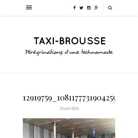
12919759_1081177731904259_376
23 avril 2016