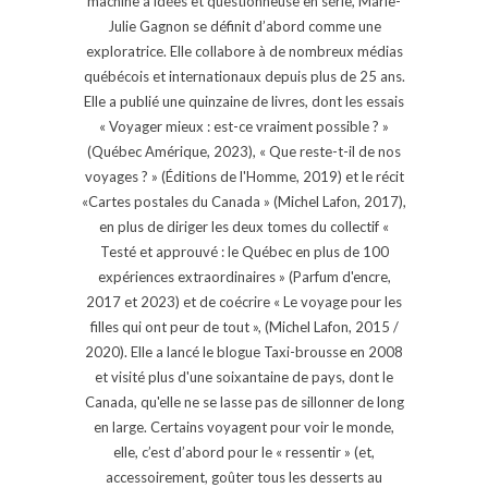
machine à idées et questionneuse en série, Marie-
Julie Gagnon se définit d’abord comme une
exploratrice. Elle collabore à de nombreux médias
québécois et internationaux depuis plus de 25 ans.
Elle a publié une quinzaine de livres, dont les essais
« Voyager mieux : est-ce vraiment possible ? »
(Québec Amérique, 2023), « Que reste-t-il de nos
voyages ? » (Éditions de l'Homme, 2019) et le récit
«Cartes postales du Canada » (Michel Lafon, 2017),
en plus de diriger les deux tomes du collectif «
Testé et approuvé : le Québec en plus de 100
expériences extraordinaires » (Parfum d'encre,
2017 et 2023) et de coécrire « Le voyage pour les
filles qui ont peur de tout », (Michel Lafon, 2015 /
2020). Elle a lancé le blogue Taxi-brousse en 2008
et visité plus d'une soixantaine de pays, dont le
Canada, qu'elle ne se lasse pas de sillonner de long
en large. Certains voyagent pour voir le monde,
elle, c’est d’abord pour le « ressentir » (et,
accessoirement, goûter tous les desserts au