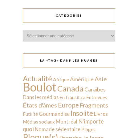
CATÉGORIES
Catégories
LA «TAG» DANS LES NUAGES
Actualité
Asie
Amérique
Afrique
Boulot
Canada
Caraïbes
Dans les médias
EnTransit.ca
Entrevues
Europe
États d'âmes
Fragments
Insolite
Livres
Gourmandise
Futilité
N'importe
Montréal
Médias sociaux
quoi
Nomade sédentaire
Plages
Plogue(s)
Prendre le large