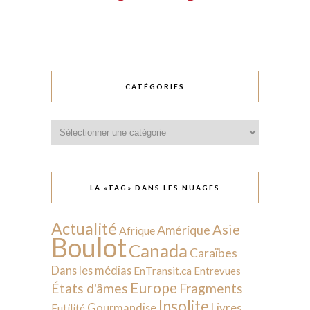
CATÉGORIES
Catégories
LA «TAG» DANS LES NUAGES
Actualité
Asie
Amérique
Afrique
Boulot
Canada
Caraïbes
Dans les médias
EnTransit.ca
Entrevues
Europe
États d'âmes
Fragments
Insolite
Livres
Gourmandise
Futilité