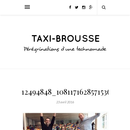
12494848_1081171628571536_498
23 avril 2016