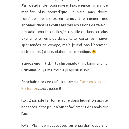
J’ai décidé de poursuivre l’expérience, mais de
manière plus sporadique. Je vais sans doute
continuer de temps en temps à emmener mes
abonnés dans les coulisses des émissions de télé ou
de radio pour lesquelles je travaille et dans certains
événements, en plus de partager certaines images
spontanées en voyage, mais je n’ai pas l’intention
(ni le temps!) de révolutionner le médium.
Suivez-moi (id: technomade)
notamment à
Bruxelles, où je me trouve jusqu’au 8 avril.
Prochains tests:
diffusion
live
sur
Facebook live
et
Periscope
…
Stay tunned
!
P.S.: L’horrible fantôme jaune dans lequel on ajoute
nos faces, c’est pour ajouter facilement des amis sur
l’app.
P.P.S.: Plein de nouveautés sur Snapchat depuis la