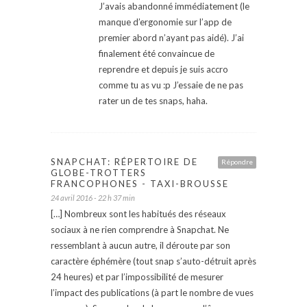
J’avais abandonné immédiatement (le
manque d’ergonomie sur l’app de
premier abord n’ayant pas aidé). J’ai
finalement été convaincue de
reprendre et depuis je suis accro
comme tu as vu :p J’essaie de ne pas
rater un de tes snaps, haha.
SNAPCHAT: RÉPERTOIRE DE
Répondre
GLOBE-TROTTERS
FRANCOPHONES - TAXI-BROUSSE
24 avril 2016 - 22 h 37 min
[…] Nombreux sont les habitués des réseaux
sociaux à ne rien comprendre à Snapchat. Ne
ressemblant à aucun autre, il déroute par son
caractère éphémère (tout snap s’auto-détruit après
24 heures) et par l’impossibilité de mesurer
l’impact des publications (à part le nombre de vues