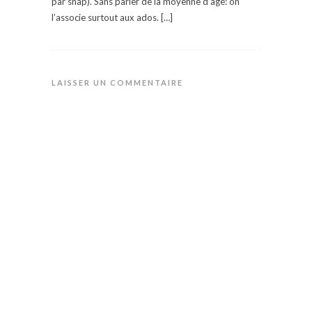
par snap). Sans parler de la moyenne d’âge: on
l’associe surtout aux ados. […]
LAISSER UN COMMENTAIRE