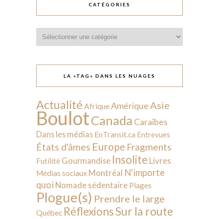
CATÉGORIES
Catégories
LA «TAG» DANS LES NUAGES
Actualité
Asie
Amérique
Afrique
Boulot
Canada
Caraïbes
Dans les médias
EnTransit.ca
Entrevues
Europe
États d'âmes
Fragments
Insolite
Livres
Gourmandise
Futilité
N'importe
Montréal
Médias sociaux
quoi
Nomade sédentaire
Plages
Plogue(s)
Prendre le large
Sur la route
Réflexions
Québec