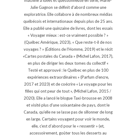
machine à idées et questionneuse en série, Marie-
Julie Gagnon se définit d’abord comme une
exploratrice. Elle collabore à de nombreux médias
québécois et internationaux depuis plus de 25 ans.
Elle a publié une quinzaine de livres, dont les essais
« Voyager mieux : est-ce vraiment possible ? »
(Québec Amérique, 2023), « Que reste-t-il de nos
voyages ? » (Éditions de l'Homme, 2019) et le récit
«Cartes postales du Canada » (Michel Lafon, 2017),
en plus de diriger les deux tomes du collectif «
Testé et approuvé : le Québec en plus de 100
expériences extraordinaires » (Parfum d'encre,
2017 et 2023) et de coécrire « Le voyage pour les
filles qui ont peur de tout », (Michel Lafon, 2015 /
2020). Elle a lancé le blogue Taxi-brousse en 2008
et visité plus d'une soixantaine de pays, dont le
Canada, qu'elle ne se lasse pas de sillonner de long
en large. Certains voyagent pour voir le monde,
elle, c’est d’abord pour le « ressentir » (et,
accessoirement, goûter tous les desserts au