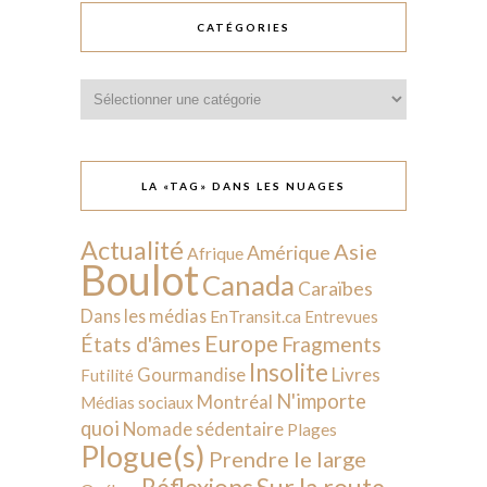
CATÉGORIES
Catégories
LA «TAG» DANS LES NUAGES
Actualité
Asie
Amérique
Afrique
Boulot
Canada
Caraïbes
Dans les médias
EnTransit.ca
Entrevues
Europe
États d'âmes
Fragments
Insolite
Livres
Gourmandise
Futilité
N'importe
Montréal
Médias sociaux
quoi
Nomade sédentaire
Plages
Plogue(s)
Prendre le large
Sur la route